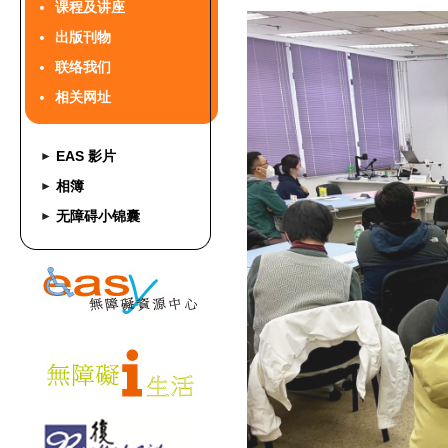
课程及讲座
出版刊物
联络我们
相关网址
EAS 影片
►
相簿
►
无障碍小锦囊
►