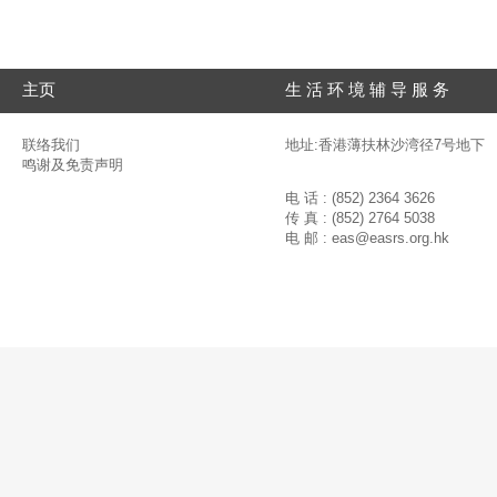
主页
生 活 环 境 辅 导 服 务
联络我们
地址:香港薄扶林沙湾径7号地下
鸣谢及免责声明
电 话 : (852) 2364 3626
传 真 : (852) 2764 5038
电 邮 :
eas@easrs.org.hk