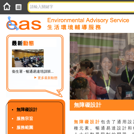
衞生署 - 暢通易達培訓班...
更多最新動態
無障礙設計
無障礙設計
服務宗旨
無 障 礙 設 計
包 含 了 通 用 設 
服務範圍
種 元 素 。 暢 通 易 達 設 計 和