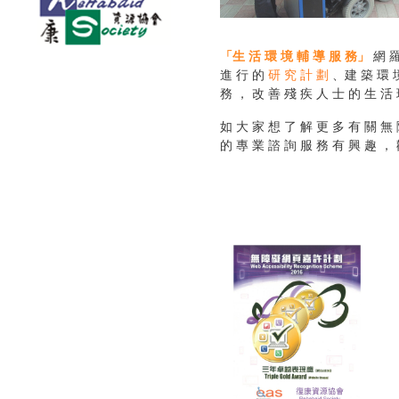
「生 活 環 境 輔 導 服 務」
網 羅
進 行 的
研 究 計 劃
、建 築 環 境
務 ， 改 善 殘 疾 人 士 的 生 活
如 大 家 想 了 解 更 多 有 關 無 
的 專 業 諮 詢 服 務 有 興 趣 ，