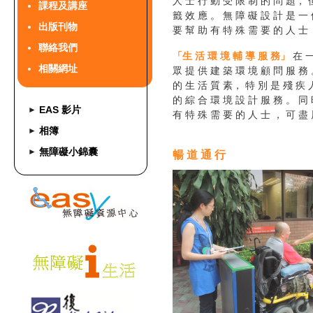
人 士 行 動 受 限 制 的 問 題， 
課程及講座
籤 效 應 。 無 障 礙 設 計 是 一
出版刊物
要 幫 助 有 特 殊 需 要 的 人 士
聯絡我們
「生 活 環 境 輔 導 服 務」
在 一
相關網址
眾 提 供 建 築 環 境 顧 問 服 務 
的 生 活 質 素， 特 別 是 殘 疾 
的 綜 合 環 境 設 計 服 務 。 同 
EAS 影片
►
有 特 殊 需 要 的 人 士 ， 可 盡 
相簿
►
無障礙小錦囊
►
暢 道 通 行